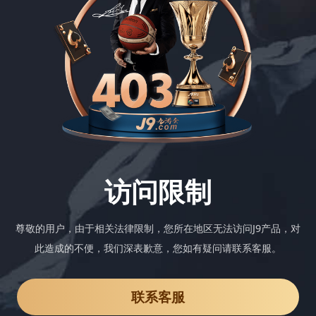
访问限制
尊敬的用户，由于相关法律限制，您所在地区无法访问J9产品，对
此造成的不便，我们深表歉意，您如有疑问请联系客服。
联系客服