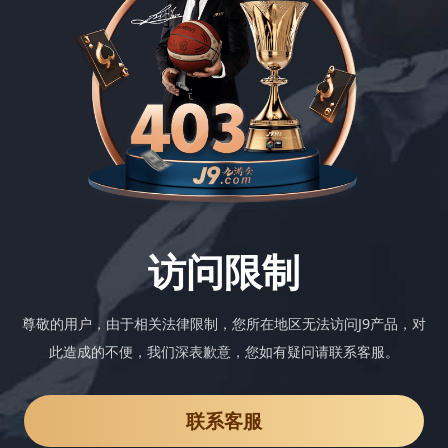
访问限制
尊敬的用户，由于相关法律限制，您所在地区无法访问J9产品，对
此造成的不便，我们深表歉意，您如有疑问请联系客服。
联系客服