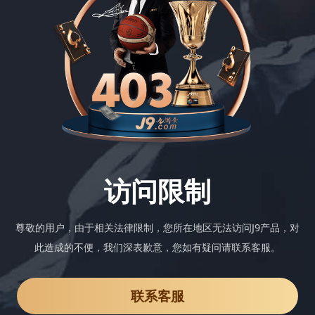
访问限制
尊敬的用户，由于相关法律限制，您所在地区无法访问J9产品，对
此造成的不便，我们深表歉意，您如有疑问请联系客服。
联系客服