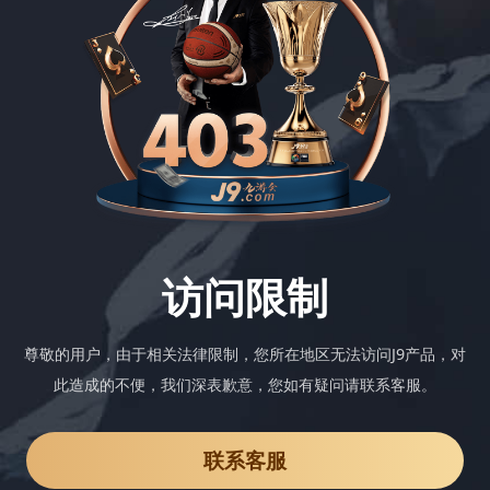
访问限制
尊敬的用户，由于相关法律限制，您所在地区无法访问J9产品，对
此造成的不便，我们深表歉意，您如有疑问请联系客服。
联系客服