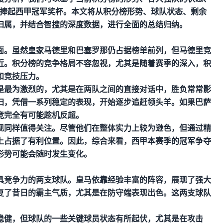
捧起西甲冠军奖杯。本文将从积分榜形势、球队状态、剩余
归属，并结合智搜的深度数据，进行全面的总结归纳。
面。虽然皇家马德里和巴塞罗那仍占据榜单前列，但马德里竞
近。积分榜的竞争格局不容忽视，尤其是随着赛季的深入，积
和竞技压力。
是最为激烈的，尤其是在两队之间的直接对话中，胜负常常影
归，凭借一系列稳定的表现，开始逐步追赶领头羊。如果巴萨
竞完全有可能趁机反超。
现同样值得关注。尽管他们在整体实力上较为逊色，但通过精
上占据了有利位置。因此，综合来看，西甲本赛季的冠军争夺
形势可能会随时发生变化。
具竞争力的两支球队。皇马依靠经验丰富的阵容，展现了强大
复了昔日的霸主气质，尤其是在防守端表现出色。这两支球队
稳健，但球队的一些关键球员状态有所起伏，尤其是在攻击