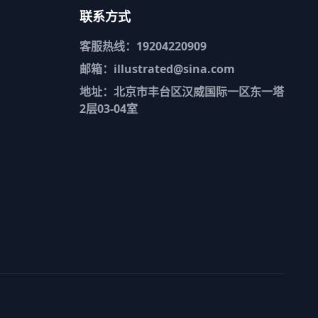
联系方式
客服热线：19204220909
邮箱：illustrated@sina.com
地址：北京市丰台区汉威国际一区东一塔
2层03-04室