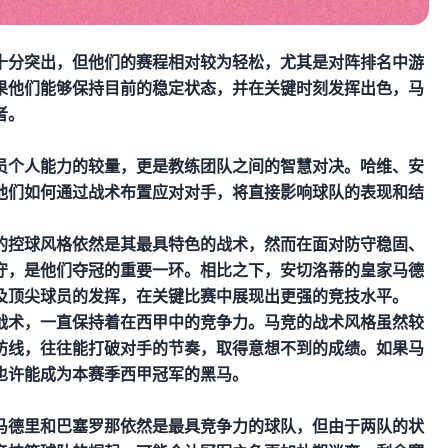
十分突出，但他们的赛程相对较为轻松，尤其是对阵排名中游
果他们能够保持目前的稳定状态，并在关键时刻发挥出色，马
者。
员个人能力的较量，更是教练团队之间的智慧对决。哈维、安
他们如何通过战术布置应对对手，将直接影响球队的表现和结
的控球风格依然是其最具特色的战术，然而在面对防守稳固、
守，是他们夺冠的重要一环。相比之下，安切洛蒂的皇家马德
及顶尖球员的发挥，在关键比赛中展现出更强的竞技水平。
战术，一直保持着在西甲中的竞争力。马竞的战术风格虽然较
防线，往往能打破对手的节奏，取得意想不到的成绩。如果马
也许能成为本赛季西甲冠军的黑马。
马德里和巴塞罗那依然是最具竞争力的球队，但由于两队的状