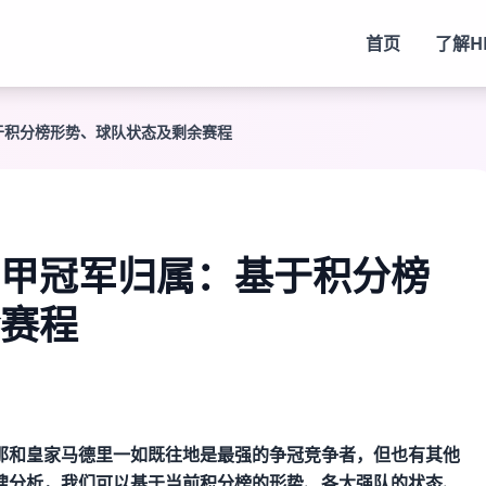
首页
了解
H
于积分榜形势、球队状态及剩余赛程
甲冠军归属：基于积分榜
赛程
那和皇家马德里一如既往地是最强的争冠竞争者，但也有其他
搜分析，我们可以基于当前积分榜的形势、各大强队的状态、