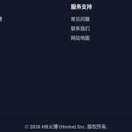
服务支持
博
常见问题
联系我们
网站地图
© 2026
HB火博·(Home)
Inc. 版权所有.