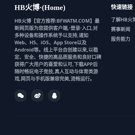
快速链接
HB火博·(Home)
了解
HB火
HB火博【官方推荐:BFWATM.COM】最
新网页版为您提供客户端,·登录·入口,对
赛事新闻
多种设备和操作系统予以支持,诸如
服务能力
Web、H5、iOS、App Store以及
Android等。线上平台自创建以来,以稳
定、安全、快捷的高品质服务和良好口碑
获得广大用户的喜爱和认可,下载APP后
随时畅玩电子竞技,真人互动与体育类游
戏,网页与手机版兼容完美,流畅运行。