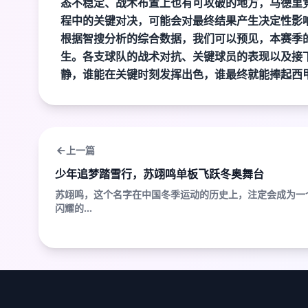
态不稳定、战术布置上也有可攻破的地方，马德里
程中的关键对决，可能会对最终结果产生决定性影
根据智搜分析的综合数据，我们可以预见，本赛季
生。各支球队的战术对抗、关键球员的表现以及接
静，谁能在关键时刻发挥出色，谁最终就能捧起西
上一篇
少年追梦踏雪行，苏翊鸣单板飞跃冬奥舞台
苏翊鸣，这个名字在中国冬季运动的历史上，注定会成为一
闪耀的...