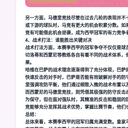
另一方面，马德里竞技尽管在过去几轮的表现并不
或下游的球队时，马竞有更大的机会积累分数。如
竞有可能借此机会逆袭，成为西甲冠军的有力竞争
4、战术打法：谁能胜出关键对决
战术打法方面，本赛季西甲的冠军争夺不仅仅是球
切洛蒂和西蒙尼等教练各自有着不同的战术体系，
果。
哈维在巴萨的战术理念逐渐得到了充分体现，巴萨
快速反击的对手时，巴萨是否能有效破解对手的防
里强调攻防平衡，他们通过细致入微的战术布置以
而西蒙尼的马德里竞技，则凭借其极强的防守反击
为保守，但在面对强队时，其精准的反击和稳固的
竞能够充分发挥其战术优势，掌握比赛节奏，他们
总结：
总体来看，本赛季西甲的冠军归属充满变数。皇家